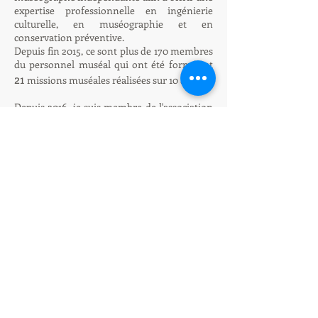
expertise professionnelle en ingénierie
culturelle, en muséographie et en
conservation préventive.
Depuis fin 2015, ce sont plus de 170 membres
du personnel muséal qui ont été formés et
21
missions muséales réalisées sur 10 ans.
Depuis 2016, je suis membre de l'association
"les muséographes", basée à Paris, afin de
continuer à me former, m'informer et à
échanger auprès des professionnels du
secteur.
© 2025 par NeoMuseo.
Les données que vous transmettez sur ce
site sont stockées et protégées.
Conformément à la directive européenne
e-Privacy, vous pouvez demander leur
suppression par l'envoi d'un simple email.
Rue Basse 110
1180 Bruxelles
neomuseo@gmail.com